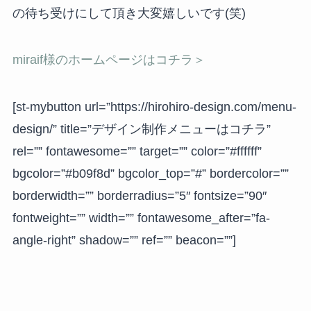
の待ち受けにして頂き大変嬉しいです(笑)
miraif様のホームページはコチラ＞
[st-mybutton url=”https://hirohiro-design.com/menu-
design/” title=”デザイン制作メニューはコチラ”
rel=”” fontawesome=”” target=”” color=”#ffffff”
bgcolor=”#b09f8d” bgcolor_top=”#” bordercolor=””
borderwidth=”” borderradius=”5″ fontsize=”90″
fontweight=”” width=”” fontawesome_after=”fa-
angle-right” shadow=”” ref=”” beacon=””]