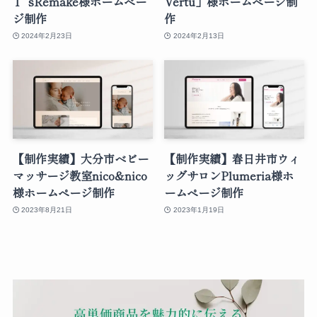
T`sRemake様ホームペー
Vertu」様ホームページ制
ジ制作
作
2024年2月23日
2024年2月13日
【制作実績】大分市ベビー
【制作実績】春日井市ウィ
マッサージ教室nico&nico
ッグサロンPlumeria様ホ
様ホームページ制作
ームページ制作
2023年8月21日
2023年1月19日