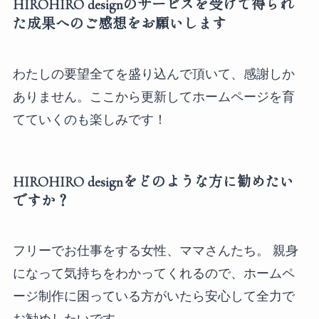
HIROHIRO designのサービスを受けて得られ
た成果へのご感想をお願いします
わたしの要望全てを盛り込んで頂いて、感謝しか
ありません。ここから更新してホームページを育
てていくのも楽しみです！
HIROHIRO designをどのような方に勧めたい
ですか？
フリーでお仕事をする女性、ママさんたち。 親身
になって気持ちをわかってくれるので、ホームペ
ージ制作に困っている方がいたら安心して全力で