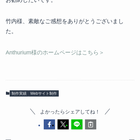
お勧めしたいです。
竹内様、素敵なご感想をありがとうございまし
た。
Anthurium様のホームページはこちら＞
制作実績
Webサイト制作
よかったらシェアしてね！