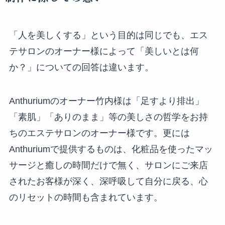
「人を美しくする」という目的は同じでも、エス
テサロンのオーナー様によって「美しいとは何
か？」についての回答は違います。
Anthuriumのオーナー竹内様は「足すより排出」
「素肌」「ありのまま」等の美しさの哲学をお持
ちのエステサロンのオーナー様です。更には
Anthuriumで提供するものは、化粧品を使ったマッ
サージと癒しの時間だけで無く、サロンにご来店
されたお客様が深く、深呼吸して自分に戻る、心
のリセットの時間も含まれています。